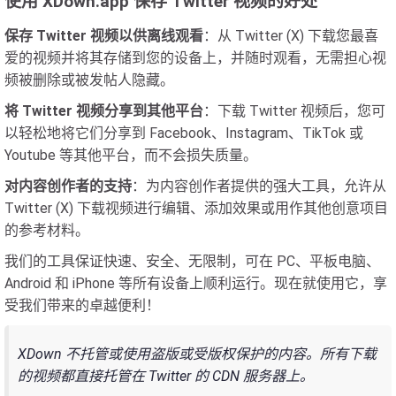
使用 XDown.app 保存 Twitter 视频的好处
保存 Twitter 视频以供离线观看
：从 Twitter (X) 下载您最喜
爱的视频并将其存储到您的设备上，并随时观看，无需担心视
频被删除或被发帖人隐藏。
将 Twitter 视频分享到其他平台
：下载 Twitter 视频后，您可
以轻松地将它们分享到 Facebook、Instagram、TikTok 或
Youtube 等其他平台，而不会损失质量。
对内容创作者的支持
：为内容创作者提供的强大工具，允许从
Twitter (X) 下载视频进行编辑、添加效果或用作其他创意项目
的参考材料。
我们的工具保证快速、安全、无限制，可在 PC、平板电脑、
Android 和 iPhone 等所有设备上顺利运行。现在就使用它，享
受我们带来的卓越便利！
XDown 不托管或使用盗版或受版权保护的内容。所有下载
的视频都直接托管在 Twitter 的 CDN 服务器上。