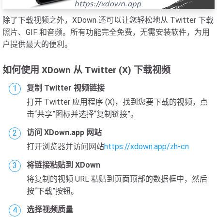
除了下载视频之外，XDown 还可以让您轻松地从 Twitter 下载
照片、GIF 和音频。所有功能完全免费，无需安装软件，为用
户提供最大的便利。
如何使用 XDown 从 Twitter (X) 下载视频
复制 Twitter 视频链接
打开 Twitter 应用程序 (X)，找到您要下载的视频，点
击“共享”图标并选择“复制链接”。
访问 XDown.app 网站
打开浏览器并访问网站
https://xdown.app/zh-cn
将链接粘贴到 XDown
将复制的视频 URL 粘贴到页面顶部的数据框中，然后
按“下载”按钮。
选择视频质量