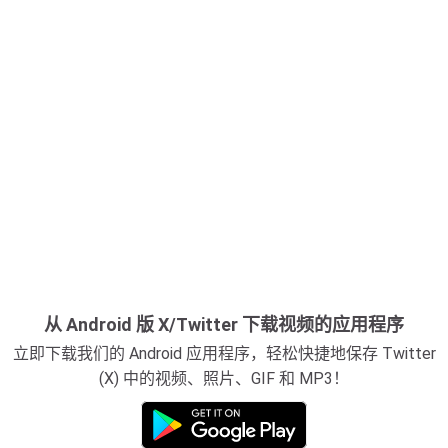
从 Android 版 X/Twitter 下载视频的应用程序
立即下载我们的 Android 应用程序，轻松快捷地保存 Twitter
(X) 中的视频、照片、GIF 和 MP3！