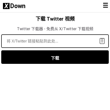
☰
X
Down
下载 Twitter 视频
Twitter 下载器 - 免费从 X/Twitter 下载视频
下载