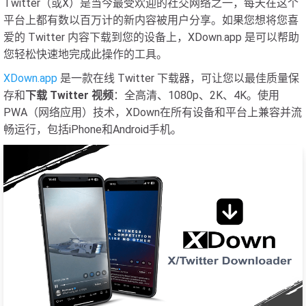
Twitter（或X）是当今最受欢迎的社交网络之一，每天在这个
平台上都有数以百万计的新内容被用户分享。如果您想将您喜
爱的 Twitter 内容下载到您的设备上，XDown.app 是可以帮助
您轻松快速地完成此操作的工具。
XDown.app
是一款在线 Twitter 下载器，可让您以最佳质量保
存和
下载 Twitter 视频
：全高清、1080p、2K、4K。使用
PWA（网络应用）技术，XDown在所有设备和平台上兼容并流
畅运行，包括iPhone和Android手机。