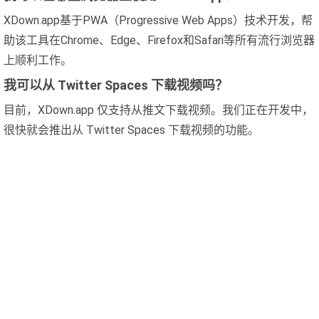
XDown.app基于PWA（Progressive Web Apps）技术开发，帮
助该工具在Chrome、Edge、Firefox和Safari等所有流行浏览器
上顺利工作。
我可以从 Twitter Spaces 下载视频吗？
目前，XDown.app 仅支持从推文下载视频。我们正在开发中，
很快就会推出从 Twitter Spaces 下载视频的功能。