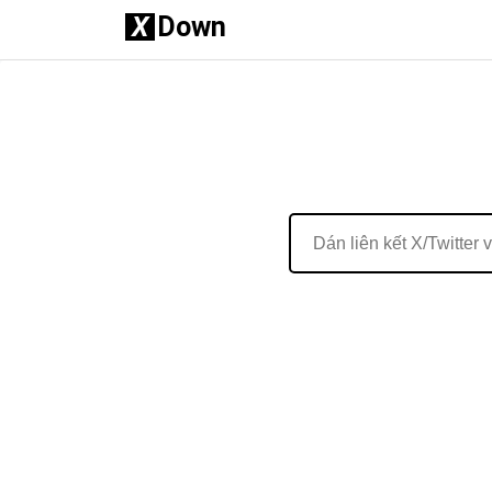
X
Down