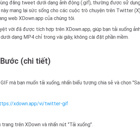
ùng đăng tweet dưới dạng ảnh động (.gif), thường được sử dụng
 này mang lại sức sống cho các cuộc trò chuyện trên Twitter (X)
trang web XDown.app của chúng tôi.
uyệt vời đã được tích hợp trên XDown.app, giúp bạn tải xuống ảnh
 dưới dạng MP4 chỉ trong vài giây, không cài đặt phần mềm.
 Bước (chi tiết)
GIF mà bạn muốn tải xuống, nhấn biểu tượng chia sẻ và chọn "Sao
ttps://xdown.app/vi/twitter-gif
 trang trên XDown và nhấn nút "Tải xuống".