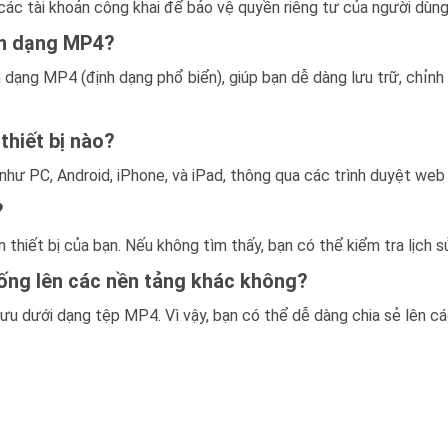
các tài khoản công khai để bảo vệ quyền riêng tư của người dùng
ịnh dạng MP4?
 dạng MP4 (định dạng phổ biển), giúp bạn dễ dàng lưu trữ, chỉn
thiết bị nào?
hư PC, Android, iPhone, và iPad, thông qua các trình duyệt web 
?
thiết bị của bạn. Nếu không tìm thấy, bạn có thể kiểm tra lịch s
xuống lên các nền tảng khác không?
 lưu dưới dạng tệp MP4. Vì vậy, bạn có thể dễ dàng chia sẻ lên 