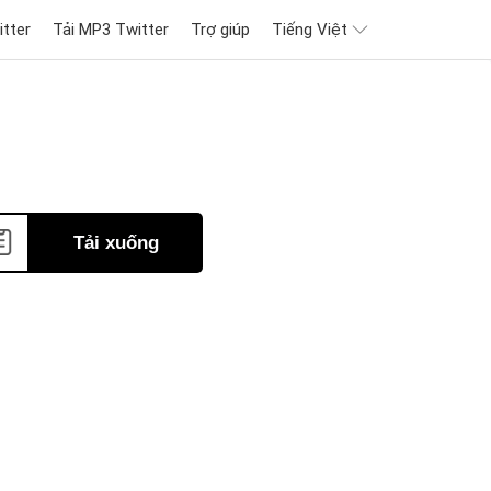
itter
Tải MP3 Twitter
Trợ giúp
Tiếng Việt
Tải xuống