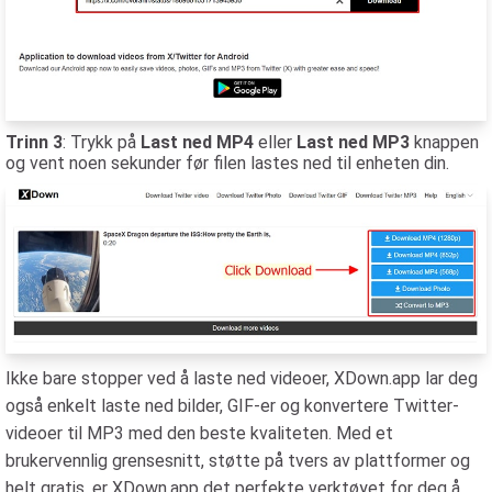
Trinn 3
: Trykk på
Last ned MP4
eller
Last ned MP3
knappen
og vent noen sekunder før filen lastes ned til enheten din.
Ikke bare stopper ved å laste ned videoer, XDown.app lar deg
også enkelt laste ned bilder, GIF-er og konvertere Twitter-
videoer til MP3 med den beste kvaliteten. Med et
brukervennlig grensesnitt, støtte på tvers av plattformer og
helt gratis, er XDown.app det perfekte verktøyet for deg å