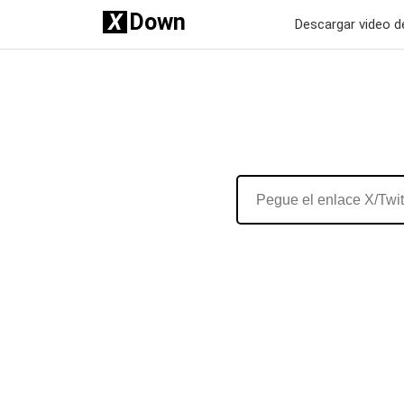
X
Down
Descargar video d